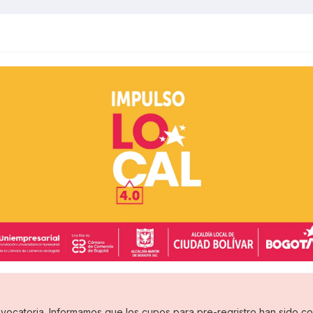
vocatoria. Informamos que los cupos para pre-regristro han sido com